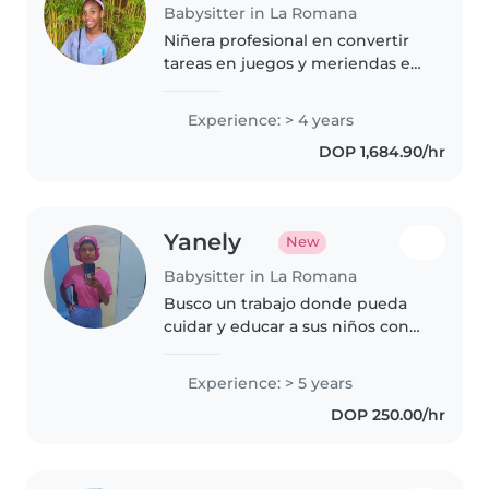
Babysitter in La Romana
Niñera profesional en convertir
tareas en juegos y meriendas en
fiestas.
Experience: > 4 years
DOP 1,684.90/hr
Yanely
New
Babysitter in La Romana
Busco un trabajo donde pueda
cuidar y educar a sus niños con
dedicación y mucho cariño. Me
encanta leer, hacer
Experience: > 5 years
manualidades y enseñar música
DOP 250.00/hr
para que se diviertan
aprendiendo.