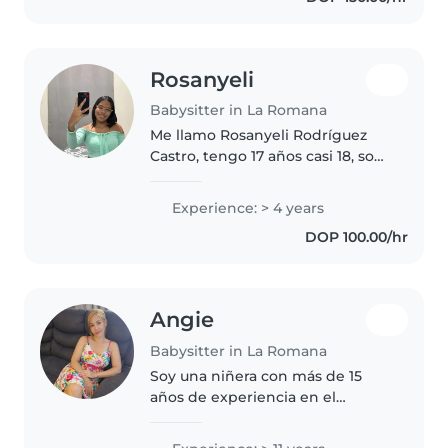
tocar música..
Rosanyeli
Babysitter in La Romana
Me llamo Rosanyeli Rodríguez
Castro, tengo 17 años casi 18, soy
bachiller, no tengo hijos, vivo
con mi madre, soy responsable,
Experience: > 4 years
atenta, puntual, cariñosa, sé
DOP 100.00/hr
cocinar, y si me toca hacer..
Angie
Babysitter in La Romana
Soy una niñera con más de 15
años de experiencia en el
cuidado infantil, comprometida
con el bienestar, la seguridad y