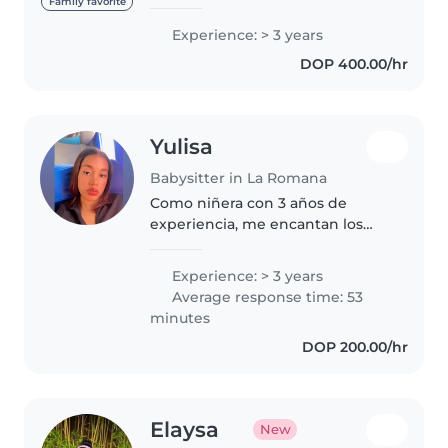
gustan mucho los niños ,
Family favorite
cuidarse de ellos es algo que se
Experience: > 3 years
trata de tener paciencia y saber
DOP 400.00/hr
escuchar sus pensamientos de
como..
Yulisa
Babysitter in La Romana
Como niñera con 3 años de
experiencia, me encantan los
niños de todas las edades, desde
pequeños hasta adolescentes.
Experience: > 3 years
Soy una persona responsable,
Average response time: 53
empática y amigable, que
minutes
disfruta..
DOP 200.00/hr
Elaysa
New