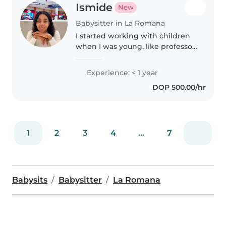
Ismide
New
Babysitter in La Romana
I started working with children
when I was young, like professor.
And I also babysat my precious
nephew
Experience: < 1 year
DOP 500.00/hr
1
2
3
4
...
7
Babysits
Babysitter
La Romana