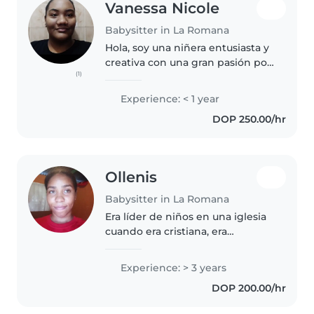
Vanessa Nicole
Babysitter in La Romana
Hola, soy una niñera entusiasta y
creativa con una gran pasión por
(1)
cuidar a los niños. Aunque solo
tengo 0 años de experiencia, me
Experience: < 1 year
encanta pasar tiempo con los
DOP 250.00/hr
niños y estoy especialmente..
Ollenis
Babysitter in La Romana
Era líder de niños en una iglesia
cuando era cristiana, era
divertido prepararlos para cantar
o danzar o para leer la palabra o
Experience: > 3 years
para cantar.
DOP 200.00/hr