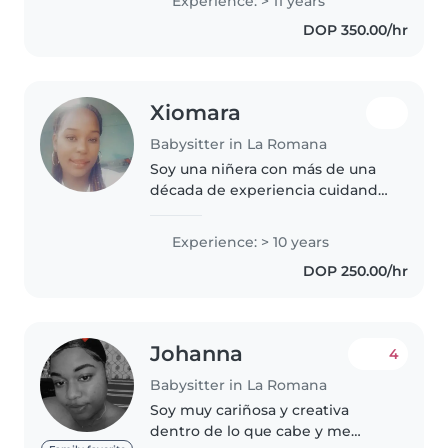
Experience: > 11 years
el desarrollo integral de los
DOP 350.00/hr
niños. Cuento con experiencia
trabajando..
Xiomara
Babysitter in La Romana
Soy una niñera con más de una
década de experiencia cuidando
niños pequeños, especializada
en apoyo a menores con
Experience: > 10 years
necesidades especiales como
DOP 250.00/hr
demoras en el desarrollo y
limitaciones..
Johanna
4
Babysitter in La Romana
Soy muy cariñosa y creativa
dentro de lo que cabe y me