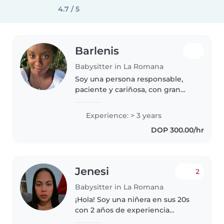
4.7 / 5
Barlenis
Babysitter in La Romana
Soy una persona responsable,
paciente y cariñosa, con gran
vocación para el cuidado de
niños. Actualmente estudio
Experience: > 3 years
educación en el nivel inicial, lo
DOP 300.00/hr
que me permite comprender
mejor..
Jenesi
2
Babysitter in La Romana
¡Hola! Soy una niñera en sus 20s
con 2 años de experiencia
cuidando bebés y niños