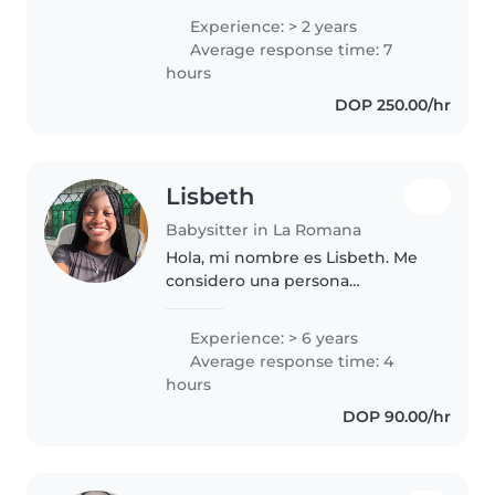
pequeños. Me encanta dibujar,
Experience: > 2 years
leer cuentos y hacer
Average response time: 7
manualidades con los niños. Soy
hours
responsable, divertida..
DOP 250.00/hr
Lisbeth
Babysitter in La Romana
Hola, mi nombre es Lisbeth. Me
considero una persona
responsable, amorosa y muy
paciente con los niños. Desde
Experience: > 6 years
jovencita he cuidado niños y
Average response time: 4
siento que tengo una conexión
hours
especial con..
DOP 90.00/hr