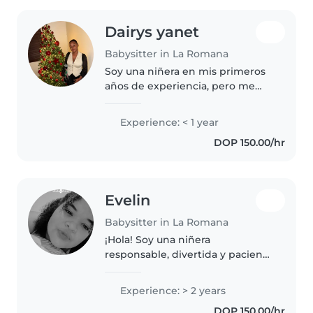
Dairys yanet
Babysitter in La Romana
Soy una niñera en mis primeros
años de experiencia, pero me
encanta trabajar con niñeros y
preescolares. Me considero
Experience: < 1 year
responsable, divertida y
DOP 150.00/hr
tranquila. Me llevo bien
ayudando con..
Evelin
Babysitter in La Romana
¡Hola! Soy una niñera
responsable, divertida y paciente
en sus 20s con 2 años de
experiencia cuidando bebés y
Experience: > 2 years
niños en edad preescolar. Me
DOP 150.00/hr
encanta dibujar, leer cuentos y