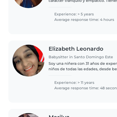
carácter tranquilo y empático. Tiene
protectora y amorosa, lo que hace q
se sientan cómodos..
Experience: > 5 years
Average response time: 4 hours
Elizabeth Leonardo
Babysitter in Santo Domingo Este
Soy una niñera con 31 años de exper
niños de todas las edades, desde b
adolescentes. Soy una persona respo
amigable, y me encanta..
Experience: > 11 years
Average response time: 48 seco