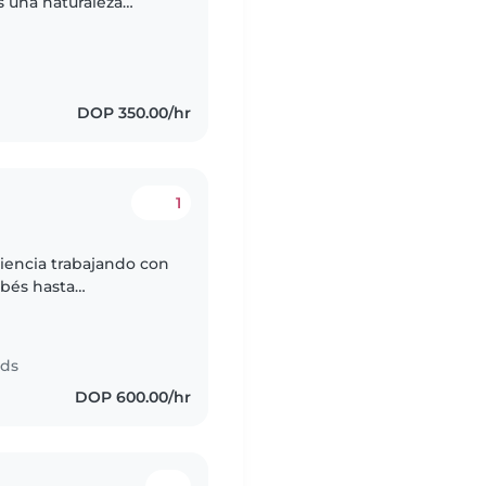
s una naturaleza
ue los bebés y niños
DOP 350.00/hr
1
iencia trabajando con
ebés hasta
nsable, divertida y
nds
DOP 600.00/hr