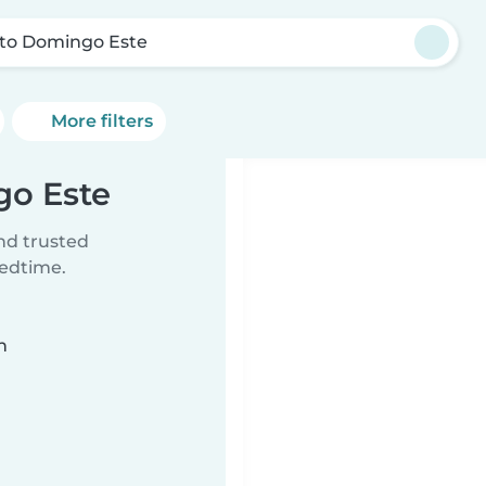
to Domingo Este
More filters
go Este
ind trusted
bedtime.
n