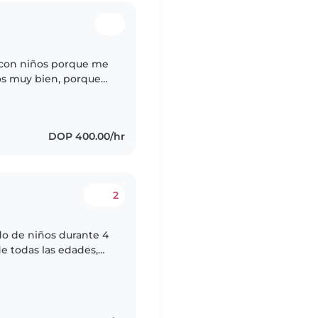
r con niños porque me
los muy bien, porque
 cuidado, bebés, soy
DOP 400.00/hr
2
do de niños durante 4
e todas las edades,
y responsable,