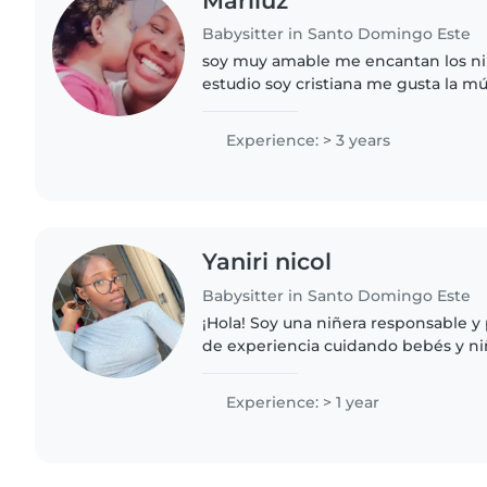
Mariluz
Babysitter in Santo Domingo Este
soy muy amable me encantan los ni
estudio soy cristiana me gusta la mú
tengo experiencia soy responsable
tengo un cuido de niños..
Experience: > 3 years
Yaniri nicol
Babysitter in Santo Domingo Este
¡Hola! Soy una niñera responsable y
de experiencia cuidando bebés y n
Actualmente, estoy en quinto de ba
hacer manualidades con..
Experience: > 1 year