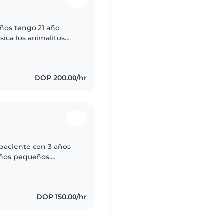
ños tengo 21 año
sica los animalitos
 y muy organizada
DOP 200.00/hr
 paciente con 3 años
iños pequeños.
chiller y me encanta
DOP 150.00/hr