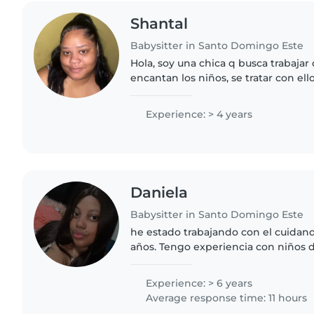
Shantal
Babysitter in Santo Domingo Este
Hola, soy una chica q busca trabaja
encantan los niños, se tratar con el
tengo hermanitos pequeños y ya he
muy cuidadosa..
Experience: > 4 years
Daniela
Babysitter in Santo Domingo Este
he estado trabajando con el cuidan
años. Tengo experiencia con niños d
desde bebés hasta adolescentes. So
empática y divertida,..
Experience: > 6 years
Average response time: 11 hours