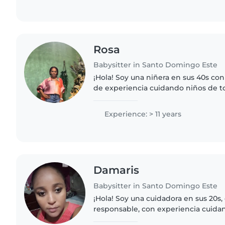
Rosa
Babysitter in Santo Domingo Este
¡Hola! Soy una niñera en sus 40s c
de experiencia cuidando niños de t
encanta jugar y ayudar en las tarea
puedo cocinar deliciosas..
Experience: > 11 years
Damaris
Babysitter in Santo Domingo Este
¡Hola! Soy una cuidadora en sus 20s, 
responsable, con experiencia cuida
preescolar. Me encanta dibujar y 