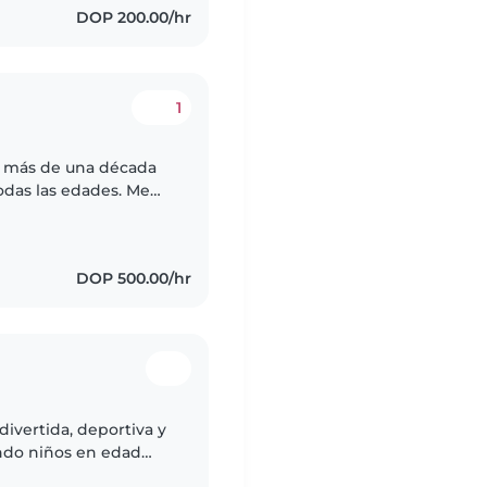
DOP 200.00/hr
1
on más de una década
odas las edades. Me
s del hogar. También
DOP 500.00/hr
divertida, deportiva y
ndo niños en edad
soy muy cómoda con