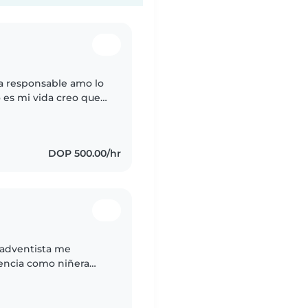
a responsable amo lo
 a mundo me encanta
DOP 500.00/hr
 adventista me
encia como niñera
oy directora de