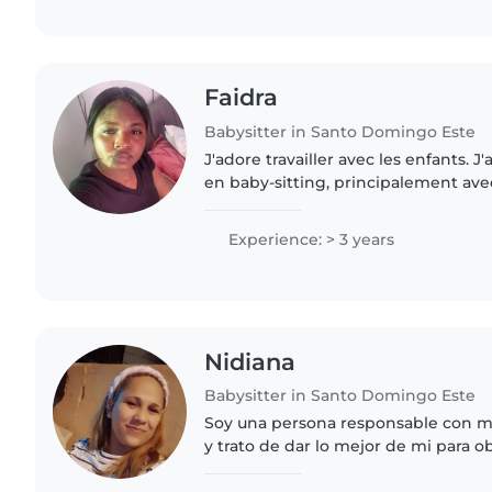
Faidra
Babysitter in Santo Domingo Este
J'adore travailler avec les enfants. J
en baby-sitting, principalement ave
écolier(ere). J'ai également de l'exp
m'occuper de..
Experience: > 3 years
Nidiana
Babysitter in Santo Domingo Este
Soy una persona responsable con m
y trato de dar lo mejor de mi para 
desempeño