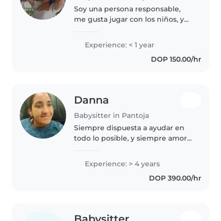
Soy una persona responsable,
me gusta jugar con los niños, y
escucharlos, prestarles atención,
ver televisión con ellos, ayudarles
Experience: < 1 year
con cualquier cosa, hacer que
DOP 150.00/hr
me quieran, sobre todo..
Danna
Babysitter in Pantoja
Siempre dispuesta a ayudar en
todo lo posible, y siempre amor
para los niños
Experience: > 4 years
DOP 390.00/hr
Babysitter