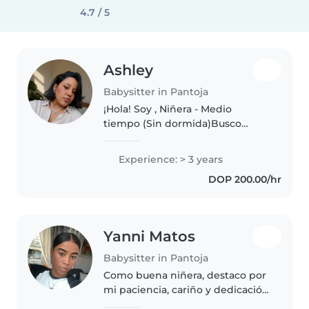
4.7 / 5
Ashley
Babysitter in Pantoja
¡Hola! Soy , Niñera - Medio
tiempo (Sin dormida)Busco
empleo de niñera por medio
turno, entrada y salida. Si desea
Experience: > 3 years
alguna otra labor, lo hablamos
DOP 200.00/hr
por el chat. Interesados escribir..
Yanni Matos
Babysitter in Pantoja
Como buena niñera, destaco por
mi paciencia, cariño y dedicación
hacia los niños y su cuidado. Soy