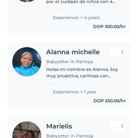
por el cuidado de niños con 4
años de experiencia. He
trabajado con bebés,
Experience: > 4 years
preescolares y niños en edad
DOP 300.00/hr
escolar, incluyendo niños con
autismo, problemas..
Alanna michelle
1
Babysitter in Pantoja
Holaa mi nombre es Alanna, Soy
muy proactiva, cariñosa con
niños y mascotas, me gusta
mantener los niños siempre
Experience: < 1 year
entretenidos no solo en una
DOP 250.00/hr
pantalla, dibujo, pinto, cocino,
hago de..
Marielis
1
Babysitter in Pantoja