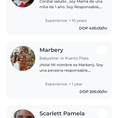
Cordial saludo , soy Mamá de una
niña de 1 año. Soy Responsable,
paciente y creativa con niños.
Cuido con amor. Juegos, rutinas
Experience: > 10 years
y paseos para bebés 0-2 años.
DOP 400.00/hr
Experiencia propia. Niñera..
Marbery
Babysitter in Puerto Plata
¡Hola! Mi nombre es Marbery. Soy
una persona responsable,
cariñosa, paciente y cuidadosa.
Me gusta compartir con los
Experience: < 1 year
niños, jugar con ellos y
DOP 200.00/hr
acompañarlos en sus actividades.
Me gustaría..
Scarlett Pamela