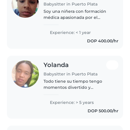
Babysitter in Puerto Plata
Soy una niñera con formación
médica apasionada por el
cuidado infantil. Tengo
experiencia con bebés, niños
Experience: < 1 year
pequeños y preescolares. Me
DOP 400.00/hr
encanta leer cuentos y ayudar
con las tareas..
Yolanda
Babysitter in Puerto Plata
Todo tiene su tiempo tengo
momentos divertido y
momentos para ser muy seria 🤣
Experience: > 5 years
DOP 500.00/hr