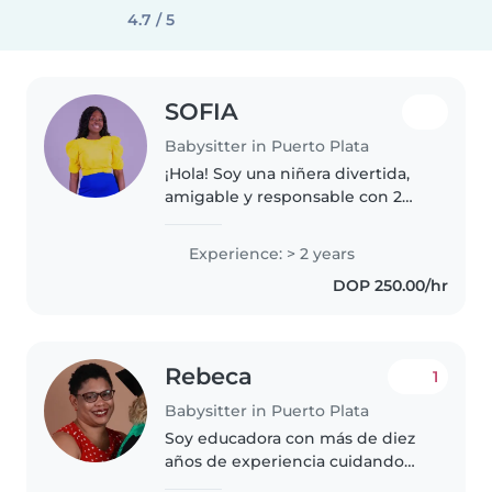
4.7 / 5
SOFIA
Babysitter in Puerto Plata
¡Hola! Soy una niñera divertida,
amigable y responsable con 2
años de experiencia cuidando
niños en edad preescolar. Me
Experience: > 2 years
encanta jugar y ayudar con las
DOP 250.00/hr
tareas. Soy fluida en inglés..
Rebeca
1
Babysitter in Puerto Plata
Soy educadora con más de diez
años de experiencia cuidando
niños de diversas edades.