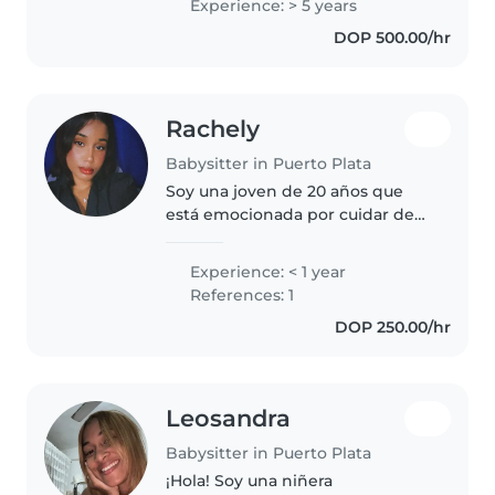
Experience: > 5 years
felices. Soy puntual, atenta y
DOP 500.00/hr
cuido como si fueran mis
hermanitos...
Rachely
Babysitter in Puerto Plata
Soy una joven de 20 años que
está emocionada por cuidar de
sus hijos. Aunque no tengo
experiencia trabajando como
Experience: < 1 year
niñera, he pasado mucho tiempo
References: 1
cuidando de mis primos
DOP 250.00/hr
pequeños y me..
Leosandra
Babysitter in Puerto Plata
¡Hola! Soy una niñera