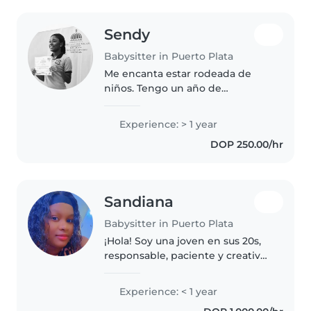
Sendy
Babysitter in Puerto Plata
Me encanta estar rodeada de
niños. Tengo un año de
experiencia cuidando
preescolares. Me encanta leerles,
Experience: > 1 year
cantar y hacer juegos divertidos.
DOP 250.00/hr
También ayudo con las tareas del
hogar y..
Sandiana
Babysitter in Puerto Plata
¡Hola! Soy una joven en sus 20s,
responsable, paciente y creativa,
con experiencia cuidando niños
pequeños. Aunque no tengo
Experience: < 1 year
años de experiencia formal,