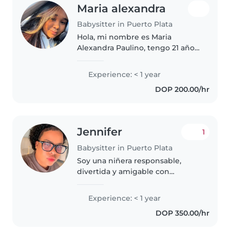
Maria alexandra
Babysitter in Puerto Plata
Hola, mi nombre es Maria
Alexandra Paulino, tengo 21 años,
tengo 3 hermanitos, me gustan
los animales y disfruto compartir
Experience: < 1 year
con niños.
DOP 200.00/hr
Jennifer
1
Babysitter in Puerto Plata
Soy una niñera responsable,
divertida y amigable con
habilidades en idiomas, lectura y
juegos. Me siento cómoda con
Experience: < 1 year
mascotas, cocinar y ayuda con la
DOP 350.00/hr
tarea. Cuento con carro propio...