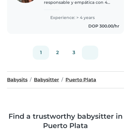
responsable y empática con 4
años de experiencia cuidando
bebés, niños pequeños y
Experience: > 4 years
preescolares. Actualmente, estoy
DOP 300.00/hr
estudiando la licenciatura en
Enfermería, lo..
1
2
3
Babysits
Babysitter
Puerto Plata
Find a trustworthy babysitter in
Puerto Plata