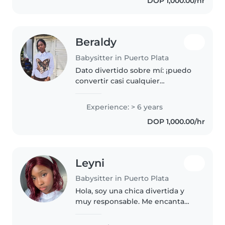
DOP 1,000.00/hr
tengo un hermano pequeño y
he..
Beraldy
Babysitter in Puerto Plata
Dato divertido sobre mí: ¡puedo
convertir casi cualquier
momento aburrido en un juego
divertido! Me encanta trabajar
Experience: > 6 years
con niños porque disfruto
DOP 1,000.00/hr
escuchar sus ocurrencias, jugar
con ellos..
Leyni
Babysitter in Puerto Plata
Hola, soy una chica divertida y
muy responsable. Me encanta
jugar, leer cuentos y hacer que
los niños se sientan seguros y