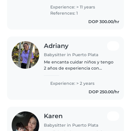
Amante de los idiomas, las
Experience: > 11 years
lecturas en voz alta y los juegos
References: 1
creativos. Me encanta cocinar,
DOP 300.00/hr
ayudar..
Adriany
Babysitter in Puerto Plata
Me encanta cuidar niños y tengo
2 años de experiencia con
pequeños de diferentes edades.
Estoy capacitada en primeros
Experience: > 2 years
auxilios. Me adapto a cubrir
DOP 250.00/hr
necesidades especiales,
especialmente..
Karen
Babysitter in Puerto Plata