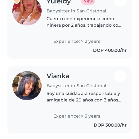
Yuleidy
New
Babysitter in San Cristóbal
Cuento con experiencia como
niñera por 2 años, trabajando con
niños de preescolar, escolar y
adolescentes. Me encanta jugar y
Experience: > 2 years
cocinar para ellos. Disponible
DOP 400.00/hr
para cuidarlos en tu hogar...
Vianka
Babysitter in San Cristóbal
Soy una cuidadora responsable y
amigable de 20 años con 3 años
de experiencia cuidando niños
desde bebés hasta adolescentes.
Experience: > 3 years
Estoy cómoda trabajando con
DOP 300.00/hr
niños con necesidades
especiales,..