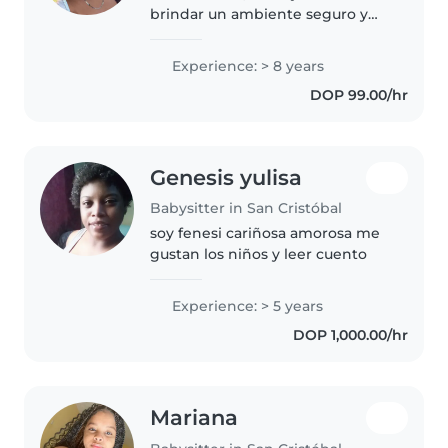
brindar un ambiente seguro y
estimulante para los niños a mi
cargo. Cuento con 8 años de
Experience: > 8 years
experiencia trabajando con
DOP 99.00/hr
niños pequeños y en edad
preescolar...
Genesis yulisa
Babysitter in San Cristóbal
soy fenesi cariñosa amorosa me
gustan los niños y leer cuento
Experience: > 5 years
DOP 1,000.00/hr
Mariana