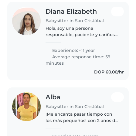
Diana Elizabeth
Babysitter in San Cristóbal
Hola, soy una persona
responsable, paciente y cariñosa.
Me gusta trabajar con niños y
crear un ambiente seguro,
Experience: < 1 year
tranquilo y divertido para ellos.
Average response time: 59
Soy puntual, organizada y
minutes
siempre..
DOP 60.00/hr
Alba
Babysitter in San Cristóbal
¡Me encanta pasar tiempo con
los más pequeños! con 2 años de
experiencia cuidando a bebés y
niños pequeños, me sé de