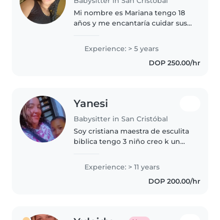
Babysitter in San Cristóbal
Mi nombre es Mariana tengo 18
años y me encantaría cuidar sus
hijos además de que soy Joven y
tengo bastante energía y no voy
Experience: > 5 years
a olvidar las cosas tan rápido soy
DOP 250.00/hr
responsable, creativa..
Yanesi
Babysitter in San Cristóbal
Soy cristiana maestra de esculita
biblica tengo 3 niño creo k un
niño es valioso en manas de
alguien generoso confiabke
Experience: > 11 years
respetuoso y sobre todo
DOP 200.00/hr
amoroso Pienso k son un regalo
maravilloso..