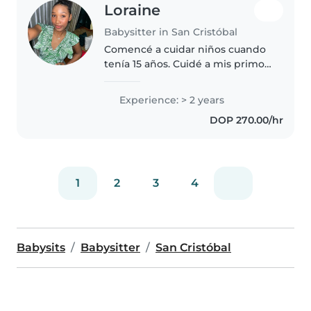
Loraine
Babysitter in San Cristóbal
Comencé a cuidar niños cuando
tenía 15 años. Cuidé a mis primos,
al hermano de un amigo y a los
hijos de mis vecinos.
Experience: > 2 years
Actualmente soy estoy
DOP 270.00/hr
estudiando idiomas, en mi
tiempo libre me..
1
2
3
4
Babysits
Babysitter
San Cristóbal