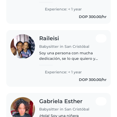
enfermería y certificación en
primeros auxilios. Me encantan
Experience: < 1 year
los niños y tengo experiencia
DOP 300.00/hr
cuidando toddlers. Ofrezco
ayuda..
Raileisi
Babysitter in San Cristóbal
Soy una persona con mucha
dedicación, se lo que quiero y
me encantan los niños.
Experience: < 1 year
DOP 300.00/hr
Gabriela Esther
Babysitter in San Cristóbal
¡Hola! Soy una niñera