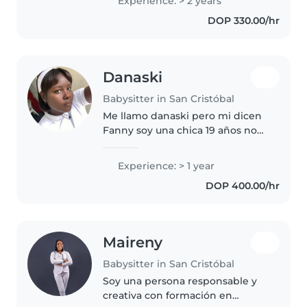
Experience: > 2 years
primeros auxilios y adoro crear
DOP 330.00/hr
manualidades, leer cuentos y
jugar...
Danaski
Babysitter in San Cristóbal
Me llamo danaski pero mi dicen
Fanny soy una chica 19 años no
estoy completamente
indocumentada pero solo tengo
Experience: > 1 year
un pasaporte Me dirijo a usted
DOP 400.00/hr
para expresar mi interés en
trabajar..
Maireny
Babysitter in San Cristóbal
Soy una persona responsable y
creativa con formación en