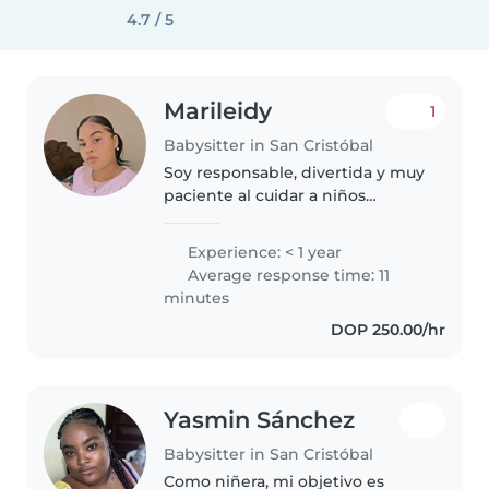
4.7 / 5
Marileidy
1
Babysitter in San Cristóbal
Soy responsable, divertida y muy
paciente al cuidar a niños
pequeños. Me encanta jugar y
crear un ambiente divertido.
Experience: < 1 year
¡Puedes contactarme para
Average response time: 11
cualquier necesidad
minutes
DOP 250.00/hr
Yasmin Sánchez
Babysitter in San Cristóbal
Como niñera, mi objetivo es