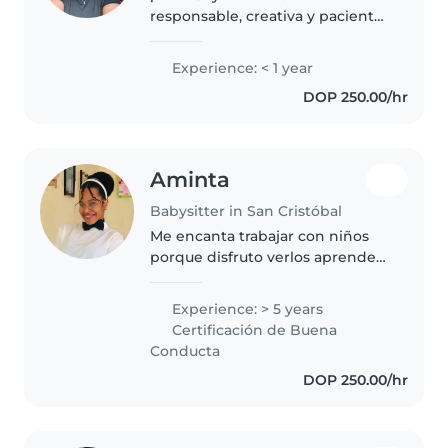
responsable, creativa y paciente
que le encanta trabajar con
niños de todas las edades.
Experience: < 1 year
Aunque soy nueva en el cuidado
DOP 250.00/hr
infantil, tengo una formación
universitaria..
Aminta
Babysitter in San Cristóbal
Me encanta trabajar con niños
porque disfruto verlos aprender,
jugar y sentirse seguros. Soy una
persona paciente, cariñosa y
Experience: > 5 years
muy responsable. Además,
Certificación de Buena
estudio Enfermería, lo que me..
Conducta
DOP 250.00/hr