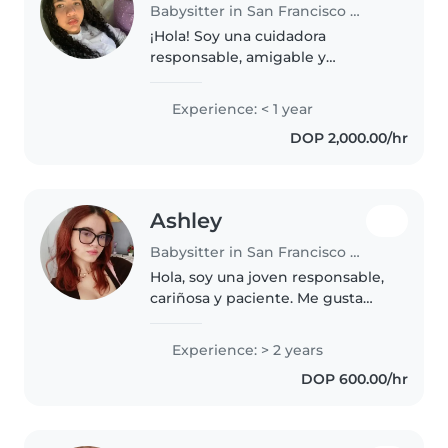
Babysitter in San Francisco de Macorís
¡Hola! Soy una cuidadora
responsable, amigable y
calmada, ideal para cuidar de tus
pequeños. Aunque no tengo
Experience: < 1 year
experiencia formal, estoy
DOP 2,000.00/hr
estudiando y me encanta leer a
los niños y hacer..
Ashley
Babysitter in San Francisco de Macorís
Hola, soy una joven responsable,
cariñosa y paciente. Me gusta
mucho compartir con niños,
cuidarlos y crear un ambiente
Experience: > 2 years
donde se sientan seguros, felices
DOP 600.00/hr
y en confianza. Tengo
experiencia..