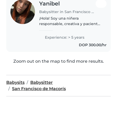
Yanibel
Babysitter in San Francisco de Macorís
¡Hola! Soy una niñera
responsable, creativa y paciente
con 5 años de experiencia
cuidando niños de todas las
Experience: > 5 years
edades. Me encanta dibujar, leer
DOP 300.00/hr
cuentos, hacer manualidades y
tocar música...
Zoom out on the map to find more results.
Babysits
Babysitter
San Francisco de Macorís