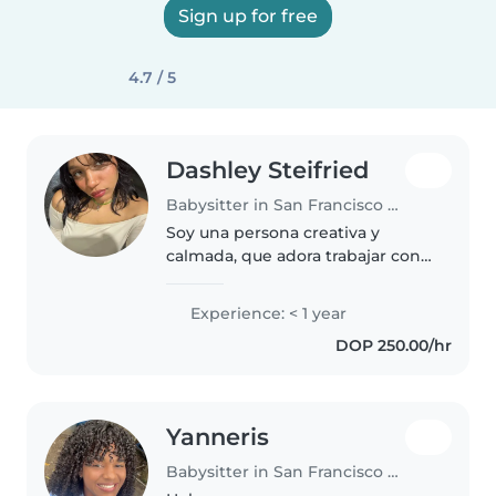
Sign up for free
4.7 / 5
Dashley Steifried
Babysitter in San Francisco de Macorís
Soy una persona creativa y
calmada, que adora trabajar con
niños, tengo 4 hermanos el más
grande tiene 15, y el más
Experience: < 1 year
pequeño un año inédito, o sea q
DOP 250.00/hr
se manejar todas las edades. Me..
Yanneris
Babysitter in San Francisco de Macorís