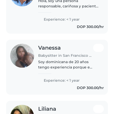
Hola, soy una persona
responsable, cariñosa y paciente.
Me encanta cuidar niños y
brindarles un ambiente seguro,
Experience: < 1 year
divertido y lleno de atención.
DOP 300.00/hr
Estoy comprometida a apoyar a
cada familia..
Vanessa
Babysitter in San Francisco de Macorís
Soy dominicana de 20 años
tengo experiencia porque e
cuidado a tres niña que son mi
hermana porque mi madre no
Experience: < 1 year
podía se cuidar de bebé recién
DOP 300.00/hr
nacido, y tengo un niño de 3
años por..
Liliana