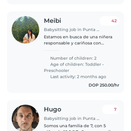
Meibi
42
Babysitting job in Punta Cana
Estamos en busca de una niñera
responsable y cariñosa con
dormida para cuidar de nuestros
dos bebes en Bavaro. Lo que
Number of children: 2
buscamos: – Persona proactiva,
Age of children:
Toddler
•
con iniciativa y buena actitud –..
Preschooler
Last activity: 2 months ago
DOP 250.00/hr
Hugo
7
Babysitting job in Punta Cana
Somos una familia de 7, con 5