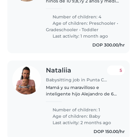
niños de 10 9,8,7y 2 anos y medio
Los niños son muy amigables,
divertidos con mucha energia.
Number of children: 4
Buscamos 2 niñeras para estar
Age of children:
Preschooler
•
con ellos de 3 pm a 8 pm y..
Gradeschooler
•
Toddler
Last activity: 1 month ago
DOP 300.00/hr
Nataliia
5
Babysitting job in Punta Cana
Mamá y su maravilloso e
inteligente hijo Alejandro de 6
meses.
Number of children: 1
Age of children:
Baby
Last activity: 2 months ago
DOP 150.00/hr