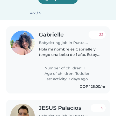
4.7 / 5
Gabrielle
22
Babysitting job in Punta Cana
Hola mi nombre es Gabrielle y
tengo una beba de 1 año. Estoy
en búsqueda de una niñera que
me pueda ayudar a cuidar a mi
Number of children: 1
hija. Tienes que ser paciente
Age of children:
Toddler
pero sobre todo creativa e
Last activity: 3 days ago
divertida..
DOP 125.00/hr
JESUS Palacios
5
Babysitting job in Punta Cana