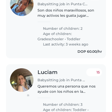
Babysitting job in Punta Cana
Son dos niños maravillosos, son
muy activos les gusta jugar
mucho hacer arte, nadar y jugar
al aire libre, son muy
Number of children: 2
sentimentales de cómo le
Age of children:
hablan y los tratan, no confían
Gradeschooler
•
Toddler
fácilmente..
Last activity: 3 weeks ago
DOP 60.00/hr
Luciam
15
Babysitting job in Punta Cana
Queremos una persona que nos
ayude con los niños en la
(1)
semana librando cada 12 días
Number of children: 3
Age of children:
Toddler
•