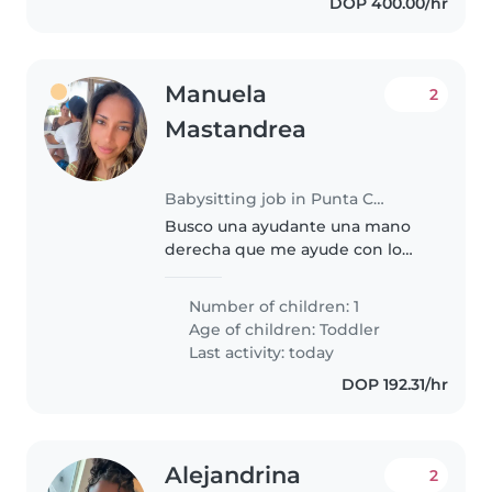
DOP 400.00/hr
Manuela
2
Mastandrea
Babysitting job in Punta Cana
Busco una ayudante una mano
derecha que me ayude con lo
que necesite; mayormente estoy
sola con mi bebé de 2 años y mi
Number of children: 1
esposo se la pasa trabajando.
Age of children:
Toddler
Mientras yo estoy en casa
Last activity: today
necesito..
DOP 192.31/hr
Alejandrina
2