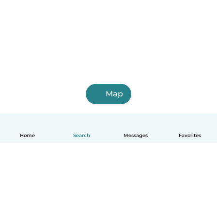
Map
Home
Search
Messages
Favorites
English
How it works
Help
Terms & Privacy
Pricing