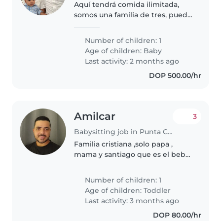
Aquí tendrá comida ilimitada,
somos una familia de tres, puede
quedarse a dormir la semana
completa o irse los fines de
Number of children: 1
semana, o si quiere venir diario e
Age of children:
Baby
irse diario, pagamos bien..
Last activity: 2 months ago
DOP 500.00/hr
Amilcar
3
Babysitting job in Punta Cana
Familia cristiana ,solo papa ,
mama y santiago que es el bebe.
nos gusta las cosas impias y ser
honestos .
Number of children: 1
Age of children:
Toddler
Last activity: 3 months ago
DOP 80.00/hr