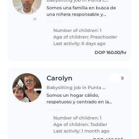
Somos una familia en busca de
una niñera responsable y
(1)
cariñosa para nuestro niño/a de
preescolar, quien es muy
Number of children: 1
energético/a, juguetón/a e
Age of children:
Preschooler
inteligente. Nos encantaría
Last activity: 6 days ago
alguien que se..
DOP 160.00/hr
Carolyn
9
Babysitting job in Punta Cana
Somos un hogar cálido,
respetuoso y centrado en la
familia que busca una niñera
cariñosa y experimentada que
Number of children: 1
nos apoye en la crianza de
Age of children:
Toddler
nuestro hijo pequeño en un
Last activity: 1 month ago
entorno tranquilo..