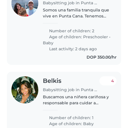
Babysitting job in Punta Cana
Somos una familia tranquila que
vive en Punta Cana. Tenemos
dos hijos: un niño de 4 años y
una niña de 15 meses. Nuestros
Number of children: 2
niños son muy importantes para
Age of children:
Preschooler
•
nosotros. El mayor es curioso,..
Baby
Last activity: 2 days ago
DOP 350.00/hr
Belkis
4
Babysitting job in Punta Cana
Buscamos una niñera cariñosa y
responsable para cuidar a
nuestro bebé de meses Nuestro
pequeño es tranquilo, divertido y
Number of children: 1
lleno de energía. Nos encantaría
Age of children:
Baby
que la niñera se sienta cómoda..