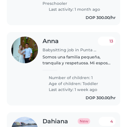
Preschooler
Last activity: 1 month ago
DOP 300.00/hr
Anna
13
Babysitting job in Punta Cana
Somos una familia pequeña,
tranquila y respetuosa. Mi esposo
es latinoamericano y yo soy rusa.
Tenemos un bebé de 1 año y una
Number of children: 1
gata tímida pero no agresiva. Yo
Age of children:
Toddler
hablo un poco de español..
Last activity: 1 week ago
DOP 300.00/hr
Dahiana
4
New