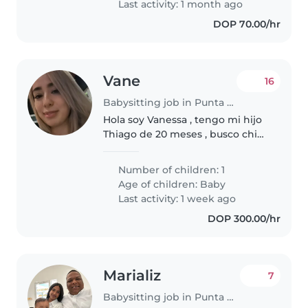
Last activity: 1 month ago
DOP 70.00/hr
Vane
16
Babysitting job in Punta Cana
Hola soy Vanessa , tengo mi hijo
Thiago de 20 meses , busco chica
que me ayude con el niño en
casa entre semana que viva en
Number of children: 1
punta cana o serca . No doy
Age of children:
Baby
vivienda , que pueda ir o venir..
Last activity: 1 week ago
DOP 300.00/hr
Marializ
7
Babysitting job in Punta Cana