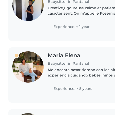
Babysitter in Pantanal
Creative,rigoureuse calme et patien
caractérisent. On m’appelle Rosemie 
français et l’anglais. J’aime les enfa
nature. Pour..
Experience: < 1 year
Maria Elena
Babysitter in Pantanal
Me encanta pasar tiempo con los ni
experiencia cuidando bebés, niños
primaria. Soy una persona divertida,
que disfruta de actividades..
Experience: > 5 years