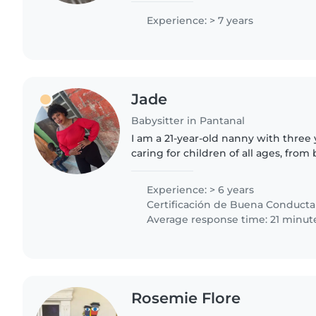
dibujar, tocar música y jugar...
Experience: > 7 years
Jade
Babysitter in Pantanal
I am a 21-year-old nanny with three
caring for children of all ages, from 
am skilled in drawing, reading, craft
am..
Experience: > 6 years
Certificación de Buena Conducta
Average response time: 21 minut
Rosemie Flore