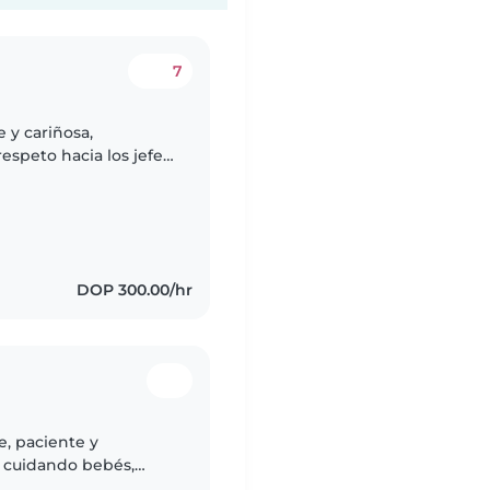
7
 y cariñosa,
speto hacia los jefe
DOP 300.00/hr
e, paciente y
a cuidando bebés,
olar. Me encanta