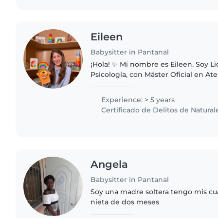
Eileen
Babysitter in Pantanal
¡Hola! ✨ Mi nombre es Eileen. Soy Licenciada en
Psicología, con Máster Oficial en A
Formación en Psicoterapia de Juego 🧸. 
experiencia con bebés a partir de..
Experience: > 5 years
Certificado de Delitos de Natural
Angela
Babysitter in Pantanal
Soy una madre soltera tengo mis cu
nieta de dos meses