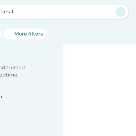
tanal
More filters
ind trusted
bedtime.
n