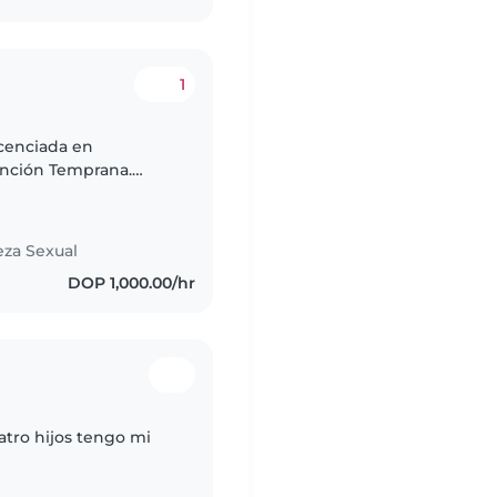
1
tención Temprana.
Tengo
eza Sexual
DOP 1,000.00/hr
atro hijos tengo mi