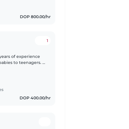
DOP 800.00/hr
1
 years of experience
babies to teenagers. I
s, music, and games. I
es
DOP 400.00/hr