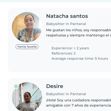
Natacha santos
Babysitter in Pantanal
Me gustan los niños, soy responsable
respetuosa y siempre mantengo el re
y los niños. Me gusta ser dinamica con los niños, jugar
juegos que sean de..
Family favorite
Experience: > 2 years
References: 2
Average response time: 5 hours
Desire
Babysitter in Pantanal
¡Hola! Soy una cuidadora responsabl
amigable con 7 años de experienci
niños pequeños y niños en edad esc