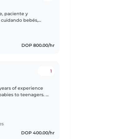
e, paciente y
a cuidando bebés,
olar. Me encanta
DOP 800.00/hr
1
 years of experience
babies to teenagers. I
s, music, and games. I
es
DOP 400.00/hr