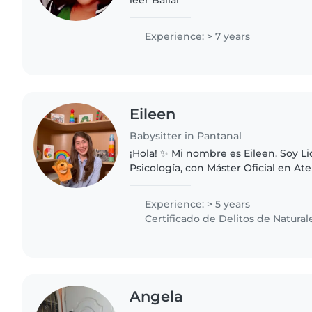
leer Bailar
Experience: > 7 years
Eileen
Babysitter in Pantanal
¡Hola! ✨ Mi nombre es Eileen. Soy Licenciada en
Psicología, con Máster Oficial en A
Formación en Psicoterapia de Juego 🧸. 
experiencia con bebés a partir de..
Experience: > 5 years
Certificado de Delitos de Natural
Angela