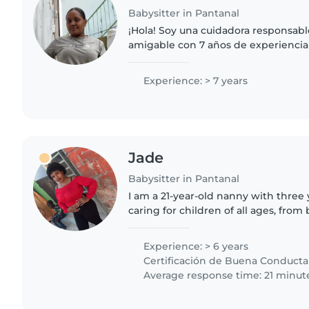
Babysitter in Pantanal
¡Hola! Soy una cuidadora responsabl
amigable con 7 años de experienci
niños pequeños y niños en edad esc
dibujar, tocar música y jugar...
Experience: > 7 years
Jade
Babysitter in Pantanal
I am a 21-year-old nanny with three
caring for children of all ages, from 
am skilled in drawing, reading, craft
am..
Experience: > 6 years
Certificación de Buena Conducta
Average response time: 21 minut