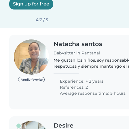
Sign up for free
4.7 / 5
Natacha santos
Babysitter in Pantanal
Me gustan los niños, soy responsable
respetuosa y siempre mantengo el re
y los niños. Me gusta ser dinamica con los niños, jugar
juegos que sean de..
Family favorite
Experience: > 2 years
References: 2
Average response time: 5 hours
Desire