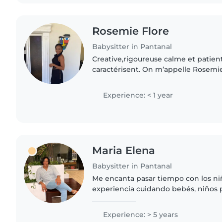
Rosemie Flore
Babysitter in Pantanal
Creative,rigoureuse calme et patien
caractérisent. On m’appelle Rosemie 
français et l’anglais. J’aime les enfa
nature. Pour..
Experience: < 1 year
Maria Elena
Babysitter in Pantanal
Me encanta pasar tiempo con los ni
experiencia cuidando bebés, niños
primaria. Soy una persona divertida,
que disfruta de actividades..
Experience: > 5 years