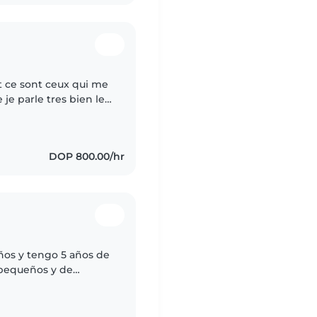
t ce sont ceux qui me
je parle tres bien le
nts les animaux et la
DOP 800.00/hr
ños y tengo 5 años de
 pequeños y de
 amistosa y cariñosa