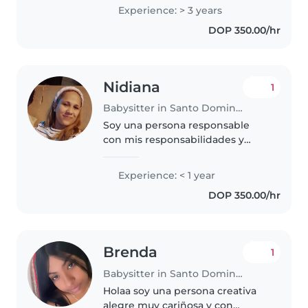
enfants écolier(ere). J'ai
Experience: > 3 years
également de l'expérience J'ai
DOP 350.00/hr
hâte de m'occuper de..
Nidiana
1
Babysitter in Santo Domingo Este
Soy una persona responsable
con mis responsabilidades y
trato de dar lo mejor de mi para
obtener un buen desempeño
Experience: < 1 year
DOP 350.00/hr
Brenda
1
Babysitter in Santo Domingo Este
Holaa soy una persona creativa
alegre muy cariñosa y con