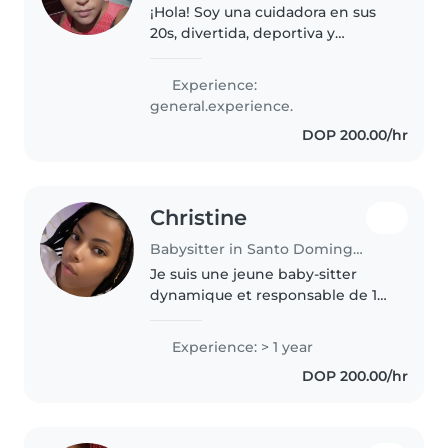
¡Hola! Soy una cuidadora en sus
20s, divertida, deportiva y
responsable, con experiencia
cuidando niños en edad
Experience:
preescolar. Me encanta dibujar y
general.experience.
soy muy cómoda con mascotas.
DOP 200.00/hr
Tengo..
Christine
Babysitter in Santo Domingo Este
Je suis une jeune baby-sitter
dynamique et responsable de 19
ans. J'ai 1 an d'expérience avec
les enfants d'âge préscolaire et
Experience: > 1 year
scolaire. Je suis bilingue en
DOP 200.00/hr
français et en espagnol,..