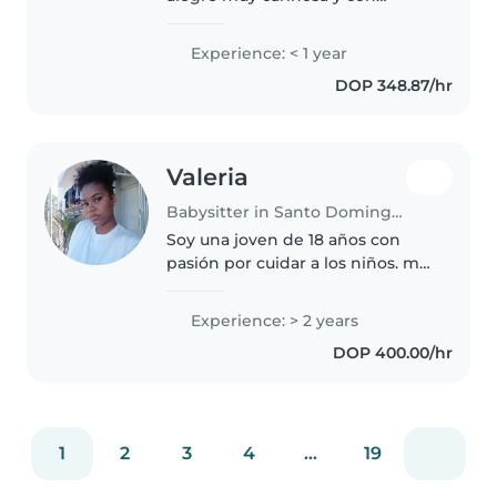
buenos modales
Experience: < 1 year
DOP 348.87/hr
Valeria
Babysitter in Santo Domingo Este
Soy una joven de 18 años con
pasión por cuidar a los niños. me
encanta jugar, leer y hacer
manualidades con ellos. Soy
Experience: > 2 years
paciente, bondadosa y
DOP 400.00/hr
responsable. Puedo ayudar con
la tarea..
1
2
3
4
...
19