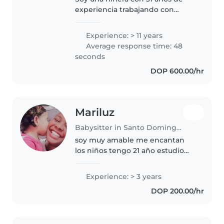
experiencia trabajando con
niños de todas las edades, desde
bebés hasta adolescentes. Soy
Experience: > 11 years
una persona responsable,
Average response time: 48
divertida y amigable, y me
seconds
encanta..
DOP 600.00/hr
Mariluz
Babysitter in Santo Domingo Este
soy muy amable me encantan
los niños tengo 21 año estudio
soy cristiana me gusta la música
los animalitos tengo experiencia
Experience: > 3 years
soy responsable y muy
DOP 200.00/hr
organizada tengo un cuido de
niños..