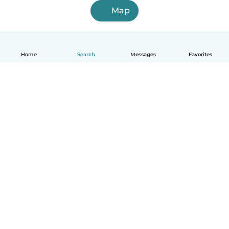
Map
Home
Search
Messages
Favorites
English
How it works
Help
Terms & Privacy
Pricing
Company details
Babysits for Work
Community standards