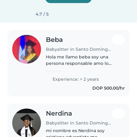
4.7 / 5
Beba
Babysitter in Santo Domingo Este
Hola me llamo beba soy una
persona responsable amo lo
niño tengo uno de dos año y mi
hijo es mi vida creo que lo niño
Experience: > 2 years
son lo mejor que a llegado a
DOP 500.00/hr
mundo me encanta catar me
encatar..
Nerdina
Babysitter in Santo Domingo Este
mi nombre es Nerdina soy
cristiana adventista me