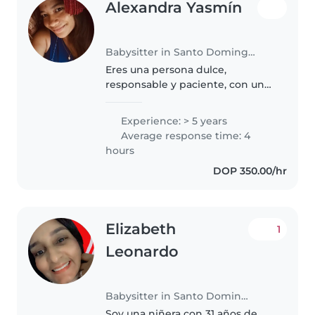
Alexandra Yasmín
Babysitter in Santo Domingo Este
Eres una persona dulce,
responsable y paciente, con un
carácter tranquilo y empático.
Tienes una naturaleza protectora
Experience: > 5 years
y amorosa, lo que hace que los
Average response time: 4
bebés y niños se sientan
hours
cómodos..
DOP 350.00/hr
Elizabeth
1
Leonardo
Babysitter in Santo Domingo Este
Soy una niñera con 31 años de