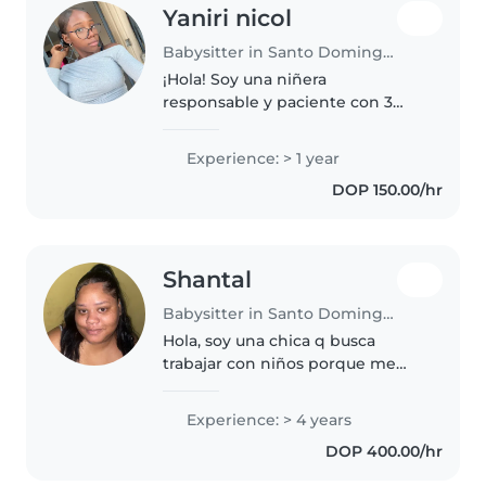
Yaniri nicol
Babysitter in Santo Domingo Este
¡Hola! Soy una niñera
responsable y paciente con 3
años de experiencia cuidando
bebés y niños pequeños.
Experience: > 1 year
Actualmente, estoy en quinto de
DOP 150.00/hr
bachiller y me encanta hacer
manualidades con..
Shantal
Babysitter in Santo Domingo Este
Hola, soy una chica q busca
trabajar con niños porque me
encantan los niños, se tratar con
ellos muy bien, porque tengo
Experience: > 4 years
hermanitos pequeños y ya he
DOP 400.00/hr
cuidado, bebés, soy muy
cuidadosa..