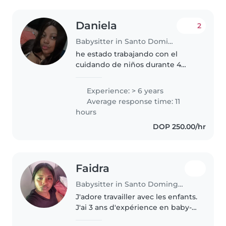
Daniela
2
Babysitter in Santo Domingo Este
he estado trabajando con el
cuidando de niños durante 4
años. Tengo experiencia con
niños de todas las edades, desde
Experience: > 6 years
bebés hasta adolescentes. Soy
Average response time: 11
responsable, empática y
hours
divertida,..
DOP 250.00/hr
Faidra
Babysitter in Santo Domingo Este
J'adore travailler avec les enfants.
J'ai 3 ans d'expérience en baby-
sitting, principalement avec des