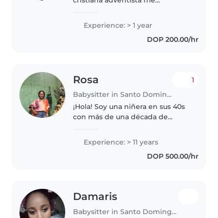
encantan los niños no tengo
experiencia como niñera pero en
Experience: > 1 year
la inglesi en la que asisto soy
DOP 200.00/hr
directora de Aventureros es desir
es como..
Rosa
1
Babysitter in Santo Domingo Este
¡Hola! Soy una niñera en sus 40s
con más de una década de
experiencia cuidando niños de
todas las edades. Me encanta
Experience: > 11 years
jugar y ayudar en las tareas del
DOP 500.00/hr
hogar. También puedo cocinar
deliciosas..
Damaris
Babysitter in Santo Domingo Este