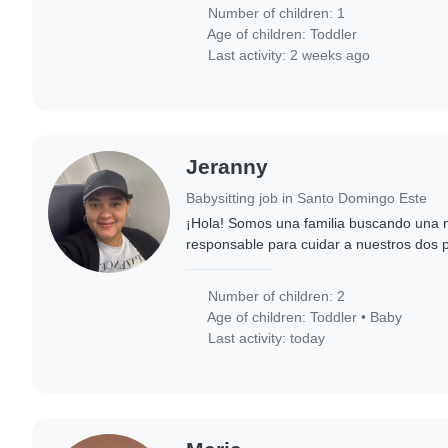
Number of children: 1
Age of children:
Toddler
Last activity: 2 weeks ago
Jeranny
Babysitting job in Santo Domingo Este
¡Hola! Somos una familia buscando una n
responsable para cuidar a nuestros dos
bebé y un niño en edad preescolar, muy c
creativos...
Number of children: 2
Age of children:
Toddler
•
Baby
Last activity: today