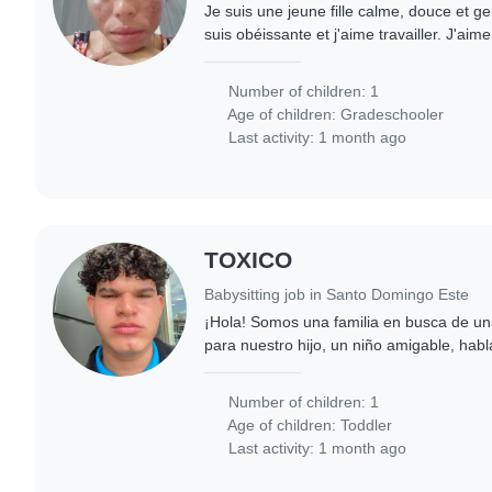
Je suis une jeune fille calme, douce et gen
suis obéissante et j'aime travailler. J'aim
n'en ai pas encore. J'ai le sens des respo
Number of children: 1
Age of children:
Gradeschooler
Last activity: 1 month ago
TOXICO
Babysitting job in Santo Domingo Este
¡Hola! Somos una familia en busca de un
para nuestro hijo, un niño amigable, hab
encantaría que vinieras a nuestra casa pa
Number of children: 1
Age of children:
Toddler
Last activity: 1 month ago