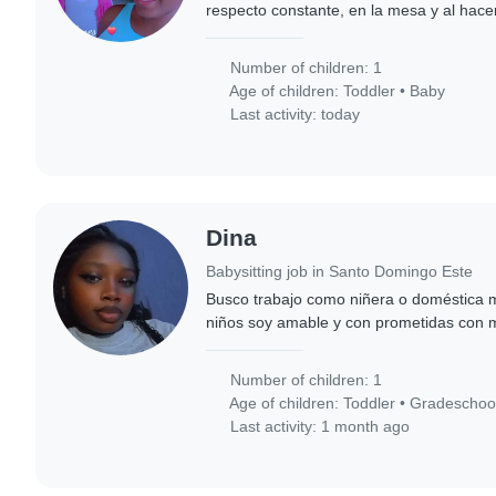
respecto constante, en la mesa y al hacer
limpieza es una de nuestras prioridades y
Number of children: 1
Age of children:
Toddler
•
Baby
Last activity: today
Dina
Babysitting job in Santo Domingo Este
Busco trabajo como niñera o doméstica m
niños soy amable y con prometidas con m
Number of children: 1
Age of children:
Toddler
•
Gradeschoo
Last activity: 1 month ago