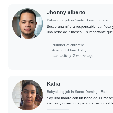
Jhonny alberto
Babysitting job in Santo Domingo Este
Busco una niñera responsable, cariñosa 
una bebé de 7 meses. Es importante qu
tranquila, organizada, puntual y muy aten
Number of children: 1
Age of children:
Baby
Last activity: 2 weeks ago
Katia
Babysitting job in Santo Domingo Este
Soy una madre con un bebé de 11 meses.
viernes y quiero una persona responsabl
bebé como si fuera su hijo limpiar la cas