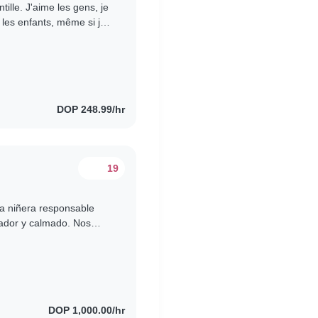
tille. J'aime les gens, je
e les enfants, même si je
nsabilités..
DOP 248.99/hr
19
a niñera responsable
lador y calmado. Nos
ra cuidarlo. ¡Espero..
DOP 1,000.00/hr