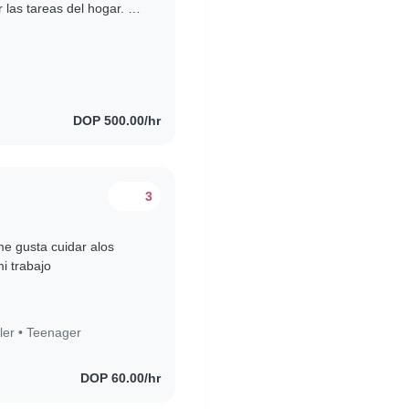
 las tareas del hogar. La
 rutina..
DOP 500.00/hr
3
e gusta cuidar alos
i trabajo
ler
•
Teenager
DOP 60.00/hr