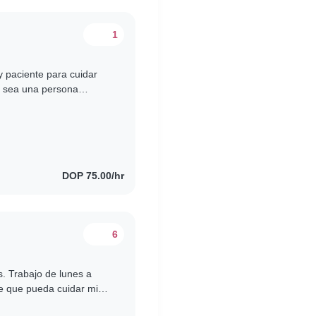
1
y paciente para cuidar
e sea una persona
ta a las necesidades de..
DOP 75.00/hr
6
 Trabajo de lunes a
e que pueda cuidar mi
a y que nos llevemos..