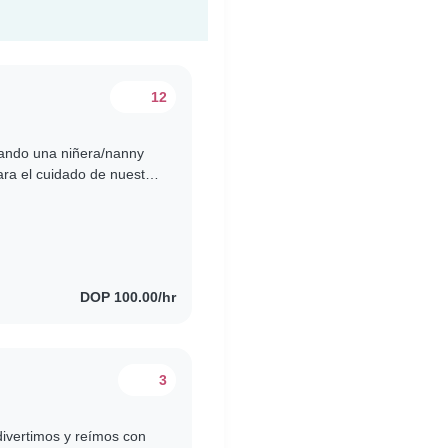
12
ndo una niñera/nanny
ra el cuidado de nuestra
alegre, cariñosa y muy..
DOP 100.00/hr
3
 divertimos y reímos con