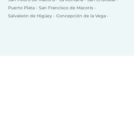
Puerto Plata
San Francisco de Macorís
Salvaleón de Higüey
Concepción de la Vega
Punta Cana
Santa Cruz de Barahona
Bonao
San Juan
Bajos de Haina
Baní
Moca
Azua
Mao
Boca Chica
Salcedo
Esperanza
Cotuí
Villa Altagracia
Hato Mayor del Rey
Nagua
Villa Bisonó
Jarabacoa
Constanza
Tamboril
Bayaguana
Quisqueya (San Pedro de Macorís)
Monte Cristo