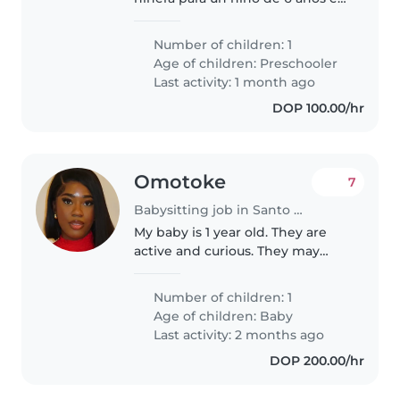
las tardes hasta que llegue el
papa. Es un niño súper
Number of children: 1
inteligente , cariño solo que
Age of children:
Preschooler
tiene problemas de audición.
Last activity: 1 month ago
Que la..
DOP 100.00/hr
Omotoke
7
Babysitting job in Santo Domingo Este
My baby is 1 year old. They are
active and curious. They may
need help staying settled for
naps and can be comforted with
Number of children: 1
gentle soothing, songs, or
Age of children:
Baby
cuddles. We are looking for
Last activity: 2 months ago
someone..
DOP 200.00/hr