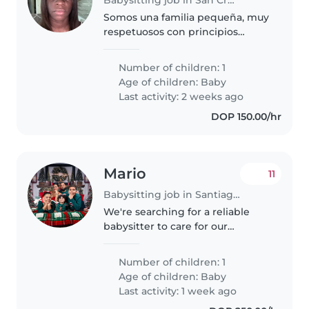
Somos una familia pequeña, muy
respetuosos con principios
morales, nos encanta ser
responsables.
Number of children: 1
Age of children:
Baby
Last activity: 2 weeks ago
DOP 150.00/hr
Mario
11
Babysitting job in Santiago de los Caballeros
We're searching for a reliable
babysitter to care for our
energetic and playful baby. Our
little one is always curious and
Number of children: 1
full of energy, so we'd love
Age of children:
Baby
someone who can keep up with..
Last activity: 1 week ago