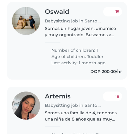
Oswald
15
Babysitting job in Santo Domingo
Somos un hogar joven, dinámico
y muy organizado. Buscamos a
una persona proactiva para
cuidar a nuestro hijo Aiden,
Number of children: 1
mantener la limpieza impecable
Age of children:
Toddler
y liderar una cocina saludable (3..
Last activity: 1 month ago
DOP 200.00/hr
Artemis
18
Babysitting job in Santo Domingo Este
Somos una familia de 4, tenemos
una niña de 8 años que es muy
tranquila, en realidad ella no
necesita tanto cuidado ya que