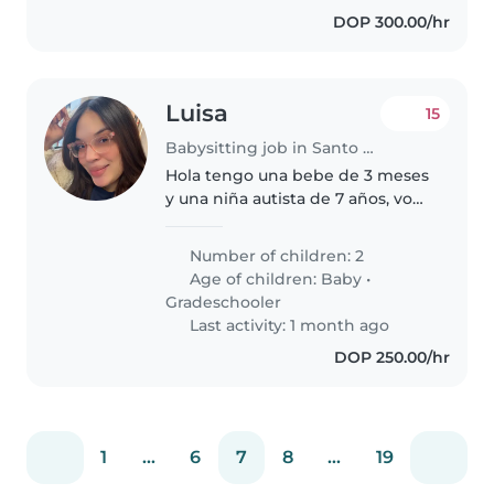
DOP 300.00/hr
Luisa
15
Babysitting job in Santo Domingo
Hola tengo una bebe de 3 meses
y una niña autista de 7 años, voy
de vacaciones a la republica
dominicana de finales de junio a
Number of children: 2
has mediados de julio, necesito
Age of children:
Baby
•
ayuda para cuidar
Gradeschooler
especialmente..
Last activity: 1 month ago
DOP 250.00/hr
1
...
6
7
8
...
19