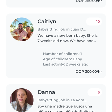
DOP 250.00/hr
Caitlyn
10
Babysitting job in Juan Dolio
We have a new born baby. She is
7 weeks old now. We have one
dog. She is an English bulldog,
so she is short and fat and very
Number of children: 1
lazy. She is very affectionate. Our
Age of children:
Baby
dog is kennel trained..
Last activity: 2 weeks ago
DOP 300.00/hr
Danna
5
Babysitting job in La Romana
Soy una madre que busca una
niñera para un niño de 6 años en