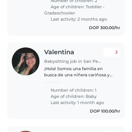
Number of children: 2
hace sus tareas, se asea y demas.
Age of children:
Toddler
•
Adicional tengo un niño..
Gradeschooler
Last activity: 2 months ago
DOP 300.00/hr
Valentina
3
Babysitting job in San Pedro de Macorís
¡Hola! Somos una familia en
busca de una niñera cariñosa y
responsable para nuestro bebé
juguetón e inteligente.
Number of children: 1
Necesitamos a alguien cómodo/a
Age of children:
Baby
con tareas del hogar y que
Last activity: 1 month ago
pueda cuidar..
DOP 100.00/hr