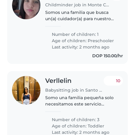
Childminder job in Monte Cristo
Somos una familia que busca
un(a) cuidador(a) para nuestro
hijo de preescolar, quien es
tranquilo, juguetón y muy
Number of children: 1
divertido. Nos encantaría que el
Age of children:
Preschooler
cuidador(a) hable español para
Last activity: 2 months ago
que..
DOP 150.00/hr
Verllelin
10
Babysitting job in Santo Domingo Este
Somo una familia pequeña solo
necesitamos este servicio
porque yo estoy estudiando y
necesito que la atiendan más en
Number of children: 3
la tarde cuando llega del cole.
Age of children:
Toddler
Last activity: 2 months ago