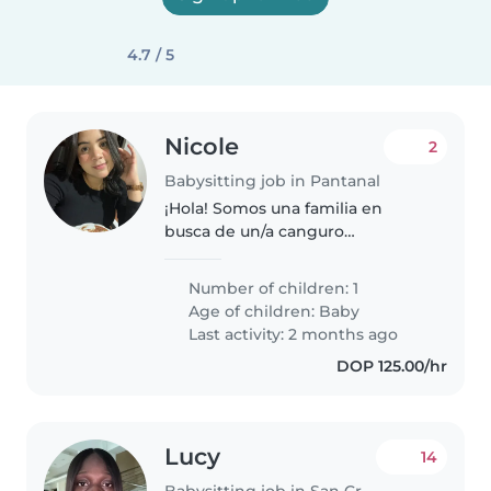
4.7 / 5
Nicole
2
Babysitting job in Pantanal
¡Hola! Somos una familia en
busca de un/a canguro
responsable para cuidar a
nuestro bebé inteligente,
Number of children: 1
amigable y lleno de energía.
Age of children:
Baby
Necesitamos a alguien cómodo/a
Last activity: 2 months ago
con mascotas y labores..
DOP 125.00/hr
Lucy
14
Babysitting job in San Cristóbal