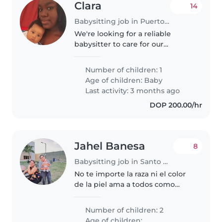
Clara
14
Babysitting job in Puerto Plata
We're looking for a reliable
babysitter to care for our
energetic and curious baby. Our
little one loves to play and
Number of children: 1
explore, so someone with a
Age of children:
Baby
playful spirit would be great!
Last activity: 3 months ago
We'd..
DOP 200.00/hr
Jahel Banesa
8
Babysitting job in Santo Domingo
No te importe la raza ni el color
de la piel ama a todos como
hermanos y haz el bien
Number of children: 2
Age of children: