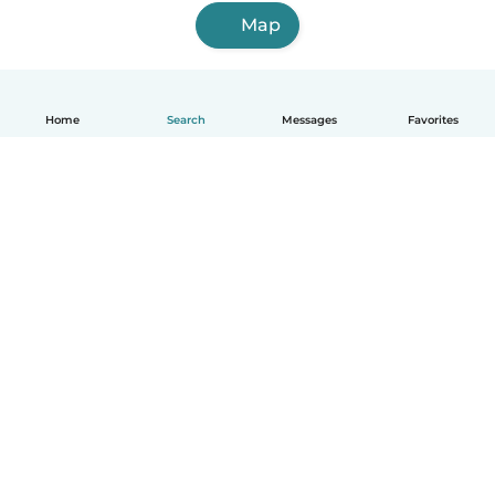
Map
Home
Search
Messages
Favorites
English
How it works
Help
Terms & Privacy
Pricing
Company details
Babysits for Work
Community standards