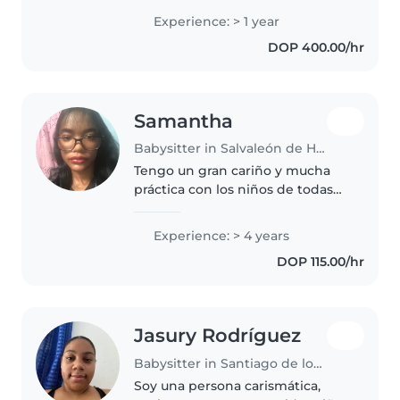
indocumentada pero solo tengo
Experience: > 1 year
un pasaporte Me dirijo a usted
DOP 400.00/hr
para expresar mi interés en
trabajar..
Samantha
Babysitter in Salvaleón de Higüey
Tengo un gran cariño y mucha
práctica con los niños de todas
las edades. Como profesora de
fútbol, sé guiarlos con alegría,
Experience: > 4 years
mantenerlos activos y cuidar de
DOP 115.00/hr
ellos con toda la
responsabilidad..
Jasury Rodríguez
Babysitter in Santiago de los Caballeros
Soy una persona carismática,