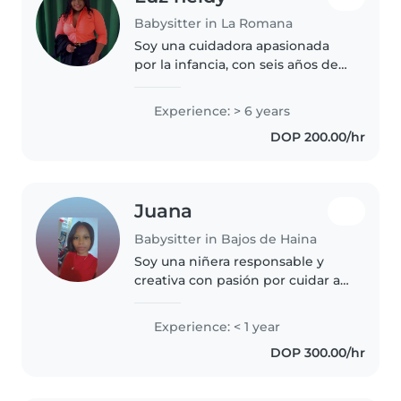
Babysitter in La Romana
Soy una cuidadora apasionada
por la infancia, con seis años de
experiencia en el cuidado de
bebés y niños en edad
Experience: > 6 years
preescolar y escolar. Me encanta
DOP 200.00/hr
leer, dibujar y crear actividades..
Juana
Babysitter in Bajos de Haina
Soy una niñera responsable y
creativa con pasión por cuidar a
los más pequeños. Me encanta
dibujar y jugar con ellos para
Experience: < 1 year
estimular su imaginación. Estoy
DOP 300.00/hr
cómoda con mascotas, cocinar,..