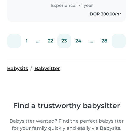
encanta pasar tiempo con niños
Experience: > 1 year
de todas las edades, desde
DOP 300.00/hr
bebés hasta niños de primaria...
1
...
22
23
24
...
28
Babysits
Babysitter
Find a trustworthy babysitter
Babysitter wanted? Find the perfect babysitter
for your family quickly and easily via Babysits.