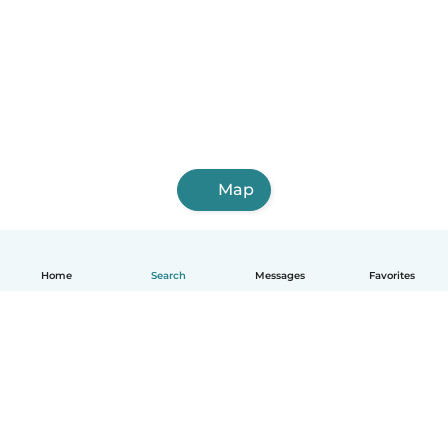
Map
Home
Search
Messages
Favorites
English
How it works
Help
Terms & Privacy
Pricing