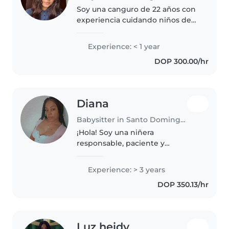
Soy una canguro de 22 años con
experiencia cuidando niños de
todas las edades, desde
pequeños hasta adolescentes.
Experience: < 1 year
Soy paciente, responsable y
DOP 300.00/hr
amigable, y disfruto de
actividades como..
Diana
Babysitter in Santo Domingo Este
¡Hola! Soy una niñera
responsable, paciente y
amigable en sus 20s con 3 años
de experiencia cuidando bebés.
Experience: > 3 years
Tengo certificación en primeros
DOP 350.13/hr
auxilios y experiencia con
necesidades especiales,..
Luz heidy