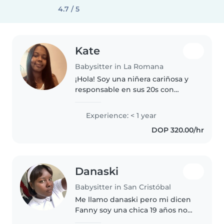
4.7 / 5
Kate
Babysitter in La Romana
¡Hola! Soy una niñera cariñosa y
responsable en sus 20s con
experiencia cuidando niños de
todas las edades. Como madre,
Experience: < 1 year
entiendo las necesidades de los
DOP 320.00/hr
pequeños y disfruto leyendo,..
Danaski
Babysitter in San Cristóbal
Me llamo danaski pero mi dicen
Fanny soy una chica 19 años no
estoy completamente