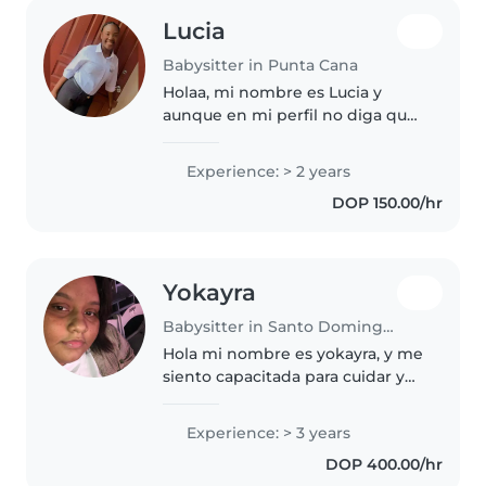
Lucia
Babysitter in Punta Cana
Holaa, mi nombre es Lucia y
aunque en mi perfil no diga que
tengo referencias de trabajo
como niñera si he trabajado
Experience: > 2 years
como tal. soy amable, cariñosa y
DOP 150.00/hr
creativa con el cuidado de los..
Yokayra
Babysitter in Santo Domingo Oeste
Hola mi nombre es yokayra, y me
siento capacitada para cuidar y
atender correctamente a
cualquier niño pueden tener la
Experience: > 3 years
certeza y confianza de que sus
DOP 400.00/hr
hijos estarán en buenas manos..