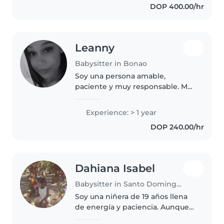
DOP 400.00/hr
edades, desde bebés hasta niños
en edad escolar...
Leanny
Babysitter in Bonao
Soy una persona amable,
paciente y muy responsable. Me
encanta cuidar niños y crear un
ambiente seguro donde puedan
Experience: > 1 year
jugar, aprender y sentirse
DOP 240.00/hr
queridos.
Dahiana Isabel
Babysitter in Santo Domingo Este
Soy una niñera de 19 años llena
de energía y paciencia. Aunque
no tengo experiencia previa, me