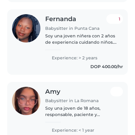
Fernanda
1
Babysitter in Punta Cana
Soy una joven niñera con 2 años
de experiencia cuidando niños.
Aunque no tengo certificación
de primeros auxilios, poseo
Experience: > 2 years
habilidades en dibujo, lectura,
DOP 400.00/hr
manualidades y juegos para..
Amy
Babysitter in La Romana
Soy una joven de 18 años,
responsable, paciente y
amigable. tengo experiencia
previa como niñera, me encanta
Experience: < 1 year
cuidar de niños de todas las