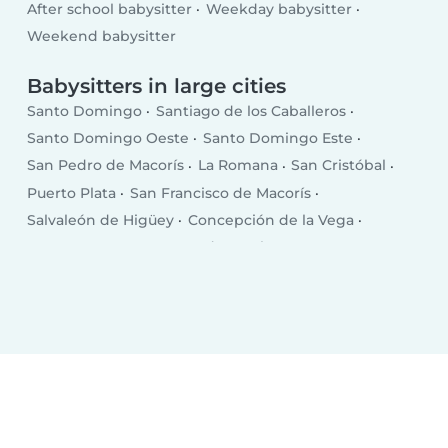
After school babysitter
Weekday babysitter
Weekend babysitter
Babysitters in large cities
Santo Domingo
Santiago de los Caballeros
Santo Domingo Oeste
Santo Domingo Este
San Pedro de Macorís
La Romana
San Cristóbal
Puerto Plata
San Francisco de Macorís
Salvaleón de Higüey
Concepción de la Vega
Punta Cana
Santa Cruz de Barahona
Bonao
San Juan
Bajos de Haina
Baní
Moca
Azua
Mao
Boca Chica
Salcedo
Esperanza
Cotuí
Villa Altagracia
Hato Mayor del Rey
Nagua
Villa Bisonó
Jarabacoa
Constanza
Tamboril
Bayaguana
Quisqueya (San Pedro de Macorís)
Monte Cristo