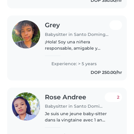
DOP 350.00/hr
niños. Cuento con experiencia
trabajando..
Grey
Babysitter in Santo Domingo Este
¡Hola! Soy una niñera
responsable, amigable y
divertida, con 5 años de
experiencia cuidando niños de
Experience: > 5 years
todas las edades. Actualmente,
DOP 250.00/hr
soy estudiante
universitaria(Psicología
Educativa..
Rose Andree
2
Babysitter in Santo Domingo
Je suis une jeune baby-sitter
dans la vingtaine avec 1 an
d'expérience auprès des bébés,
des tout-petits, des enfants