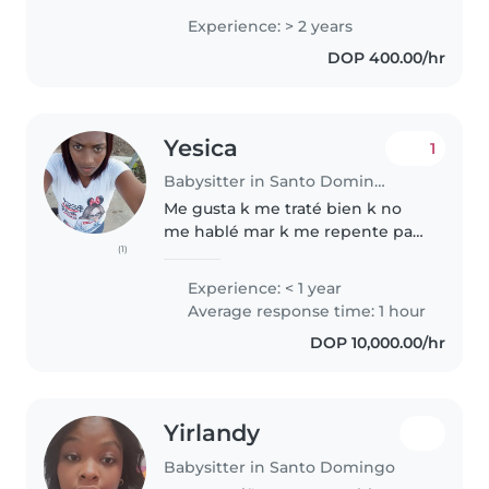
manualidades con ellos. Soy
Experience: > 2 years
paciente, bondadosa y
DOP 400.00/hr
responsable. Puedo ayudar con
la tarea..
Yesica
1
Babysitter in Santo Domingo Este
Me gusta k me traté bien k no
me hablé mar k me repente para
(1)
yo respeta me gusta k me diga
las caso arte de yo trabajar diga
Experience: < 1 year
todo los k piezas los k le gusta y
Average response time: 1 hour
los k no le gusta si..
DOP 10,000.00/hr
Yirlandy
Babysitter in Santo Domingo