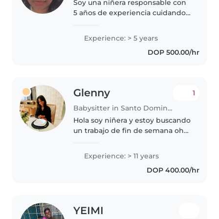
Soy una niñera responsable con
5 años de experiencia cuidando
bebés, preescolares y niños en
edad escolar. Tengo habilidades
Experience: > 5 years
para trabajar con niños con
DOP 500.00/hr
autismo y me encanta dibujar,..
Glenny
1
Babysitter in Santo Domingo
Hola soy niñera y estoy buscando
un trabajo de fin de semana oh
de atender personas mallores mi
último trabajo fue en una
Experience: > 11 years
guardería
DOP 400.00/hr
YEIMI