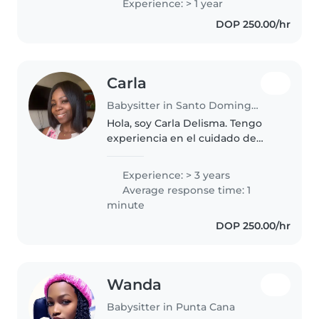
Experience: > 1 year
d'âge préscolaire et des enfants
DOP 250.00/hr
d'âge scolaire. Je suis
responsable,..
Carla
Babysitter in Santo Domingo Este
Hola, soy Carla Delisma. Tengo
experiencia en el cuidado de
niños y también en la limpieza
de apartamentos. Soy una
Experience: > 3 years
persona responsable, cariñosa,
Average response time: 1
paciente y de confianza. Me
minute
gusta..
DOP 250.00/hr
Wanda
Babysitter in Punta Cana