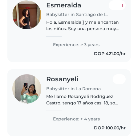
Esmeralda
1
Babysitter in Santiago de los Caballeros
Hola, Esmeralda ] y me encantan
los niños. Soy una persona muy
empática, responsable, cariñosa
y paciente. Disfruto pasar tiempo
Experience: > 3 years
con los pequeños, jugar con
DOP 421.00/hr
ellos, ayudarlos en sus..
Rosanyeli
Babysitter in La Romana
Me llamo Rosanyeli Rodríguez
Castro, tengo 17 años casi 18, soy
bachiller, no tengo hijos, vivo
con mi madre, soy responsable,
Experience: > 4 years
atenta, puntual, cariñosa, sé
DOP 100.00/hr
cocinar, y si me toca hacer..