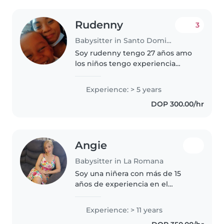
Rudenny
3
Babysitter in Santo Domingo
Soy rudenny tengo 27 años amo
los niños tengo experiencia
siendo niñera hace 5 años Soy
amoroso responsable me
Experience: > 5 years
encanta cuidar niños también
DOP 300.00/hr
estudio psicólogia Escolar he
trabajado..
Angie
Babysitter in La Romana
Soy una niñera con más de 15
años de experiencia en el
cuidado infantil, comprometida
con el bienestar, la seguridad y
Experience: > 11 years
el desarrollo integral de los