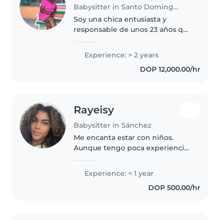
Babysitter in Santo Domingo Este
Soy una chica entusiasta y
responsable de unos 23 años que
tiene 2 años de experiencia
cuidando niños de todas las
Experience: > 2 years
edades, desde bebés hasta
DOP 12,000.00/hr
adolescentes. Estoy en la
universidad dando..
Rayeisy
Babysitter in Sánchez
Me encanta estar con niños.
Aunque tengo poca experiencia,
adoro pasar tiempo con ellos de
todas las edades. Ofrezco
Experience: < 1 year
actividades divertidas como
DOP 500.00/hr
manualidades y cuentos. Estoy
feliz..