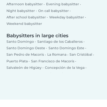
Afternoon babysitter
Evening babysitter
Night babysitter
On call babysitter
After school babysitter
Weekday babysitter
Weekend babysitter
Babysitters in large cities
Santo Domingo
Santiago de los Caballeros
Santo Domingo Oeste
Santo Domingo Este
San Pedro de Macorís
La Romana
San Cristóbal
Puerto Plata
San Francisco de Macorís
Salvaleón de Higüey
Concepción de la Vega
Punta Cana
Santa Cruz de Barahona
Bonao
San Juan
Bajos de Haina
Baní
Moca
Azua
Mao
Boca Chica
Salcedo
Esperanza
Cotuí
Villa Altagracia
Hato Mayor del Rey
Nagua
Villa Bisonó
Jarabacoa
Constanza
Tamboril
Bayaguana
Quisqueya (San Pedro de Macorís)