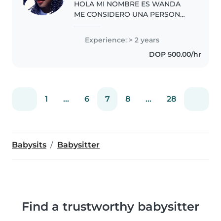
HOLA MI NOMBRE ES WANDA
ME CONSIDERO UNA PERSON
AMABLE Y CON MUCHO
PACIENCIA
Experience: > 2 years
DOP 500.00/hr
1
...
6
7
8
...
28
Babysits
Babysitter
Find a trustworthy babysitter