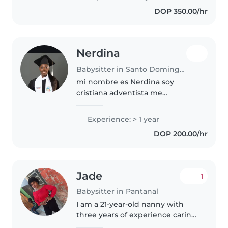
DOP 350.00/hr
Nerdina
Babysitter in Santo Domingo Este
mi nombre es Nerdina soy
cristiana adventista me
encantan los niños no tengo
experiencia como niñera pero en
Experience: > 1 year
la inglesi en la que asisto soy
DOP 200.00/hr
directora de Aventureros es desir
es como..
Jade
1
Babysitter in Pantanal
I am a 21-year-old nanny with
three years of experience caring
for children of all ages, from