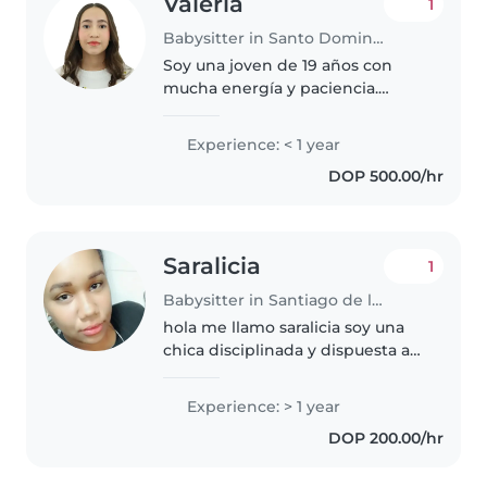
Valeria
1
Babysitter in Santo Domingo
Soy una joven de 19 años con
mucha energía y paciencia.
Aunque no cuento con
experiencia formal como niñera,
Experience: < 1 year
me encanta estar con niños de
DOP 500.00/hr
todas las edades, desde bebés
hasta adolescentes...
Saralicia
1
Babysitter in Santiago de los Caballeros
hola me llamo saralicia soy una
chica disciplinada y dispuesta a
aprender y dar el mejor servicio
y cuidado a sus niños ya que yo
Experience: > 1 year
también tengo niños y
DOP 200.00/hr
comprendo muy bien los
cuidados..