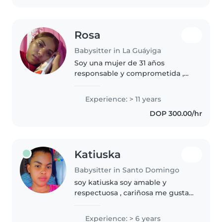
encatar..
Rosa
Babysitter in La Guáyiga
Soy una mujer de 31 años
responsable y comprometida ,
será un placer ayudar en lo que
me sea posible, así que no dudes
Experience: > 11 years
en escribirme.
DOP 300.00/hr
Katiuska
Babysitter in Santo Domingo
soy katiuska soy amable y
respectuosa , cariñosa me gustan
los niños tengo 3 niños soy
apacionada con mi trabajo
Experience: > 6 years