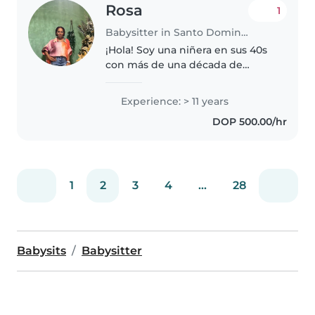
Rosa
1
Babysitter in Santo Domingo Este
¡Hola! Soy una niñera en sus 40s
con más de una década de
experiencia cuidando niños de
todas las edades. Me encanta
Experience: > 11 years
jugar y ayudar en las tareas del
DOP 500.00/hr
hogar. También puedo cocinar
deliciosas..
1
2
3
4
...
28
Babysits
Babysitter