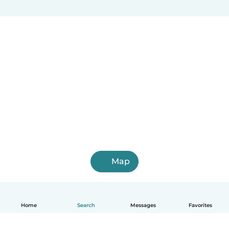
Villa Altagracia
Hato Mayor del Rey
Nagua
Villa Bisonó
Jarabacoa
Constanza
Tamboril
Bayaguana
Quisqueya (San Pedro de Macorís)
Monte Cristo
Map
Home
Search
Messages
Favorites