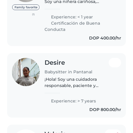
Soy una niñera cariñosa,
paciente y muy responsable,
Family favorite
tengo experiencia cuidando
(1)
Experience: < 1 year
bebés y niños pequeños,
Certificación de Buena
incluyendo un bebé de 3 meses.
Conducta
Me encanta..
DOP 400.00/hr
Desire
Babysitter in Pantanal
¡Hola! Soy una cuidadora
responsable, paciente y
amigable con 7 años de
experiencia cuidando bebés,
Experience: > 7 years
niños pequeños y niños en edad
DOP 800.00/hr
escolar. Me encanta dibujar,
tocar música y jugar...