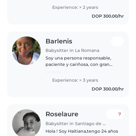
persona responsable, paciente y
Experience: > 2 years
cariñosa. Cuento con experiencia
DOP 300.00/hr
previa en el área de salud,..
Barlenis
Babysitter in La Romana
Soy una persona responsable,
paciente y cariñosa, con gran
vocación para el cuidado de
niños. Actualmente estudio
Experience: > 3 years
educación en el nivel inicial, lo
DOP 300.00/hr
que me permite comprender
mejor..
Roselaure
7
Babysitter in Santiago de los Caballeros
Hola ! Soy Haïtiana,tengo 24 años