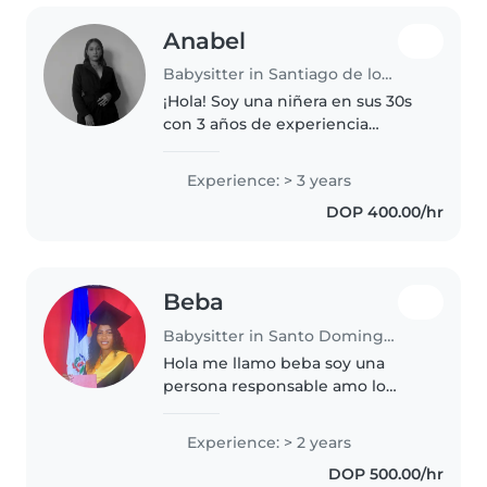
Anabel
Babysitter in Santiago de los Caballeros
¡Hola! Soy una niñera en sus 30s
con 3 años de experiencia
cuidando bebés, niños pequeños
y niños en edad escolar. Estoy
Experience: > 3 years
estudiando una licenciatura en
DOP 400.00/hr
psicología escolar y me encanta..
Beba
Babysitter in Santo Domingo Este
Hola me llamo beba soy una
persona responsable amo lo
niño tengo uno de dos año y mi
hijo es mi vida creo que lo niño
Experience: > 2 years
son lo mejor que a llegado a
DOP 500.00/hr
mundo me encanta catar me