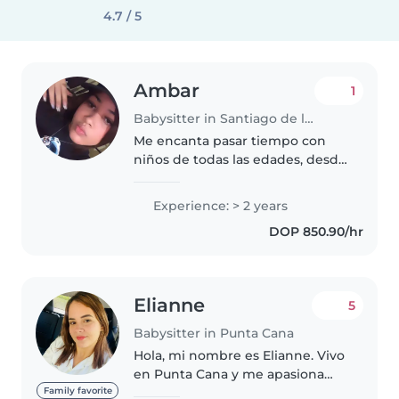
4.7 / 5
Ambar
1
Babysitter in Santiago de los Caballeros
Me encanta pasar tiempo con
niños de todas las edades, desde
bebés hasta adolescentes. Tengo
2 años de experiencia como
Experience: > 2 years
niñera, y disfruto de actividades
DOP 850.90/hr
como dibujar, leer cuentos,..
Elianne
5
Babysitter in Punta Cana
Hola, mi nombre es Elianne. Vivo
en Punta Cana y me apasiona
trabajar con niños. Soy una
Family favorite