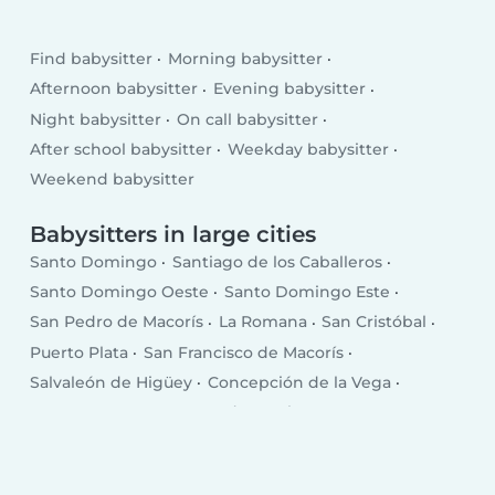
Find babysitter
Morning babysitter
Afternoon babysitter
Evening babysitter
Night babysitter
On call babysitter
After school babysitter
Weekday babysitter
Weekend babysitter
Babysitters in large cities
Santo Domingo
Santiago de los Caballeros
Santo Domingo Oeste
Santo Domingo Este
San Pedro de Macorís
La Romana
San Cristóbal
Puerto Plata
San Francisco de Macorís
Salvaleón de Higüey
Concepción de la Vega
Punta Cana
Santa Cruz de Barahona
Bonao
San Juan
Bajos de Haina
Baní
Moca
Azua
Mao
Boca Chica
Salcedo
Esperanza
Cotuí