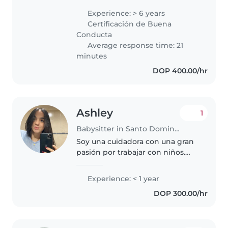
babies to teenagers. I am skilled
Experience: > 6 years
in drawing, reading, crafts, music,
Certificación de Buena
and games. I am..
Conducta
Average response time: 21
minutes
DOP 400.00/hr
Ashley
1
Babysitter in Santo Domingo
Soy una cuidadora con una gran
pasión por trabajar con niños.
Estoy emocionada por aprender
y adaptarme a las necesidades
Experience: < 1 year
de cada familia. Soy una persona
DOP 300.00/hr
responsable, paciente y
divertida,..